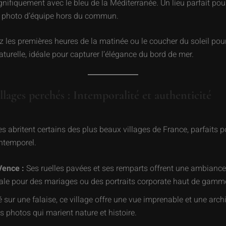
nifiquement avec le bleu de la Méditerranée. Un lieu parfait po
 photo d’équipe hors du commun.
z les premières heures de la matinée ou le coucher du soleil pour
turelle, idéale pour capturer l’élégance du bord de mer.
illages perchés : Intemporalité et authenticité
s abritent certains des plus beaux villages de France, parfaits 
ntemporel.
Vence :
Ses ruelles pavées et ses remparts offrent une ambiance 
ale pour des mariages ou des portraits corporate haut de gamm
 sur une falaise, ce village offre une vue imprenable et une arch
s photos qui marient nature et histoire.