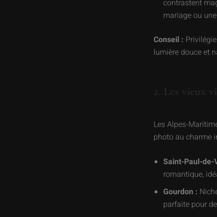
contrastent mag
mariage ou une
Conseil :
Privilégie
lumière douce et na
2. Les vieux v
Les Alpes-Maritime
photo au charme i
Saint-Paul-de-
romantique, idé
Gourdon :
Niché
parfaite pour de