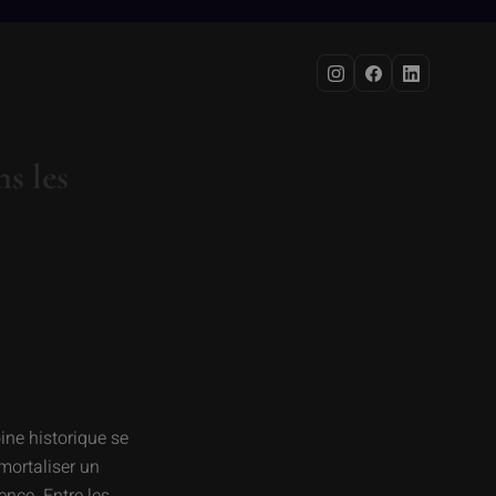
N
s les
ine historique se
mortaliser un