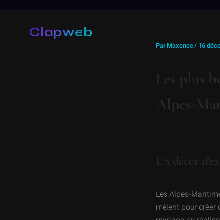
Aller
au
Clapweb
contenu
Par
Maxence
/
16 déc
Les plus b
Alpes-Mar
Un décor d’ex
Les Alpes-Maritime
mêlent pour créer 