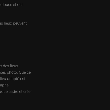
re douce et des
es lieux peuvent
t des lieux
nces photo. Que ce
lieu adapté est
raphe
aque cadre et créer