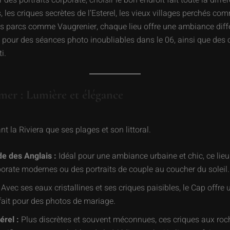
 des portraits corporate, choisir le bon endroit fait toute la diffé
, les criques secrètes de l’Esterel, les vieux villages perchés c
es parcs comme Vaugrenier, chaque lieu offre une ambiance diff
s pour des séances photo inoubliables dans le 06, ainsi que des 
ti.
 mer : Lumière et élégance
t la Riviera que ses plages et son littoral.
e des Anglais :
Idéal pour une ambiance urbaine et chic, ce lieu 
orate modernes ou des portraits de couple au coucher du soleil.
Avec ses eaux cristallines et ses criques paisibles, le Cap offre 
ait pour des photos de mariage.
érel :
Plus discrètes et souvent méconnues, ces criques aux roc