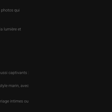
s photos qui
la lumière et
ussi captivants :
style marin, avec
ariage intimes ou