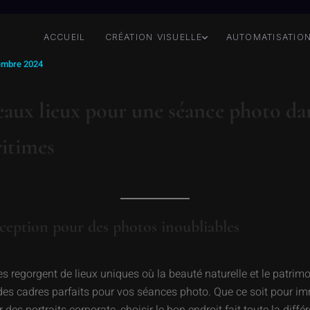
ACCUEIL
CRÉATION VISUELLE
AUTOMATISATIO
embre 2024
eaux lieux pour une séance photo dan
itimes
ception pour des photos inoubliables
s regorgent de lieux uniques où la beauté naturelle et le patrimo
des cadres parfaits pour vos séances photo. Que ce soit pour im