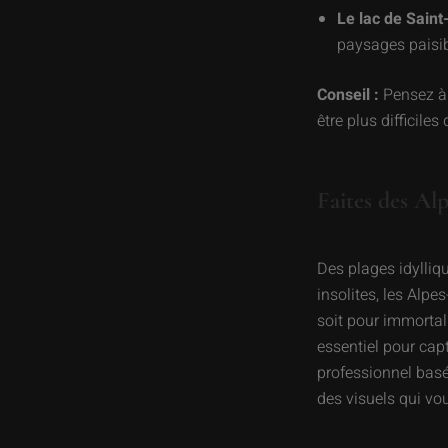
Le lac de Saint
paysages paisib
Conseil :
Pensez à 
être plus difficile
Faites des Al
Des plages idylliq
insolites, les Alp
soit pour immortali
essentiel pour cap
professionnel basé
des visuels qui vo