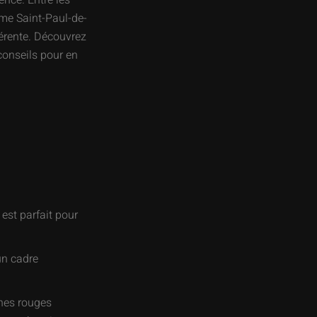
rence. Entre les
omme Saint-Paul-de-
érente. Découvrez
conseils pour en
est parfait pour
un cadre
hes rouges