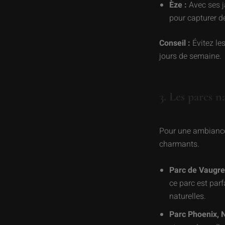
Èze :
Avec ses j
pour capturer 
Conseil :
Évitez les
jours de semaine.
3. Les parcs n
Pour une ambiance 
charmants.
Parc de Vaugren
ce parc est par
naturelles.
Parc Phoenix, N