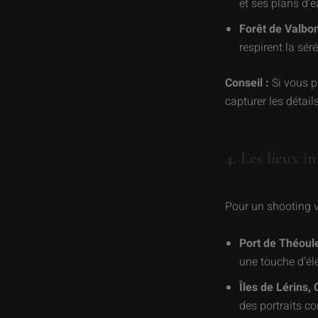
et ses plans d’e
Forêt de Valbo
respirent la séré
Conseil :
Si vous ph
capturer les détails
4. Les lieux 
Pour un shooting v
Port de Théoul
une touche d’él
Îles de Lérins,
des portraits co