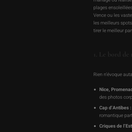
mariage ou réaliser
plages ensoleillées
Vence ou les vast
les meilleurs spot
tirer le meilleur par
1. Le bord de
Rien n’évoque autan
Nice, Promenad
des photos corp
Cap d’Antibes :
romantique parf
Criques de l’Est