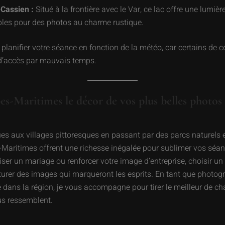
-Cassien :
Situé à la frontière avec le Var, ce lac offre une lumiè
les pour des photos au charme rustique.
planifier votre séance en fonction de la météo, car certains de c
s d’accès par mauvais temps.
pes-Maritimes le décor de vos plus belles photos
ues aux villages pittoresques en passant par des parcs naturels e
es-Maritimes offrent une richesse inégalée pour sublimer vos séa
ser un mariage ou renforcer votre image d’entreprise, choisir un 
turer des images qui marqueront les esprits. En tant que photog
 dans la région, je vous accompagne pour tirer le meilleur de ch
us ressemblent.