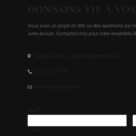
DONNONS VIE À VOS
Vous avez un projet en tête ou des questions sur me
votre écoute. Contactez-moi pour créer ensemble d
Cagnes-sur-mer , Alpes-maritimes et Var
06 20 44 77 98
maxence@clapweb.fr
Nom
*
Prénom
N