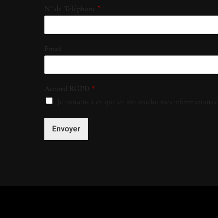
N° de Téléphone
*
Email
Accord RGPD
*
Je consens à ce que ce site stocke mes informations e
Envoyer