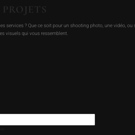
 PROJETS
s services ? Que ce soit pour un shooting photo, une vidéo, ou 
es visuels qui vous ressemblent.
om