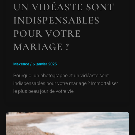
UN VIDÉASTE SONT
INDISPENSABLES
POUR VOTRE
MARIAGE ?
Maxence
/
6 janvier 2025
Pourquoi un photographe et un vidéaste sont
indispensables pour votre mariage ? Immortaliser
le plus beau jour de votre vie