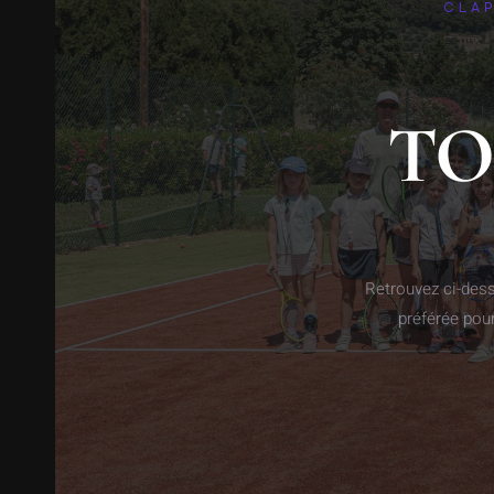
CLAP
TO
Retrouvez ci-dess
préférée pou