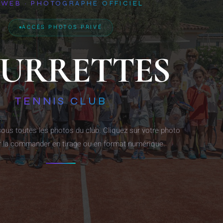
WEB · PHOTOGRAPHE OFFICIEL
ACCÈS PHOTOS PRIVÉ
URRETTES
TENNIS CLUB
ous toutes les photos du club. Cliquez sur votre photo
r la commander en tirage ou en format numérique.