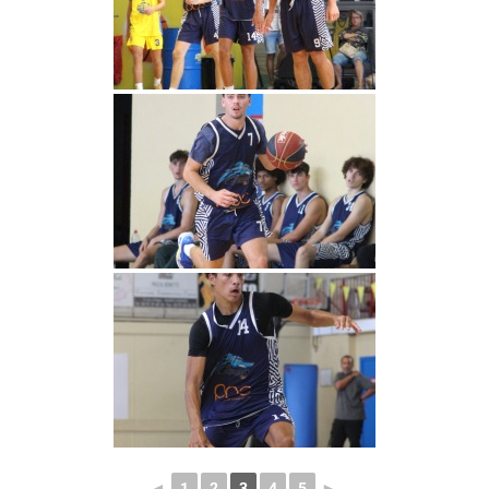
◄
1
2
3
4
5
►