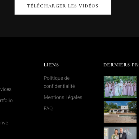
TÉLÉCHARGER LES VIDÉOS
LIENS
DERNIERS PR
Politique de
confidentialité
vices
Mentions Légales
tfolio
FAQ
rivé