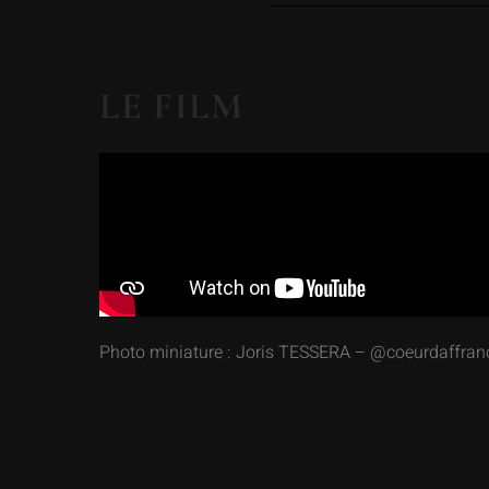
LE FILM
Photo miniature : Joris TESSERA – @coeurdaffran