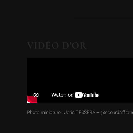
VIDÉO D'OR
Photo miniature : Joris TESSERA – @coeurdaffran