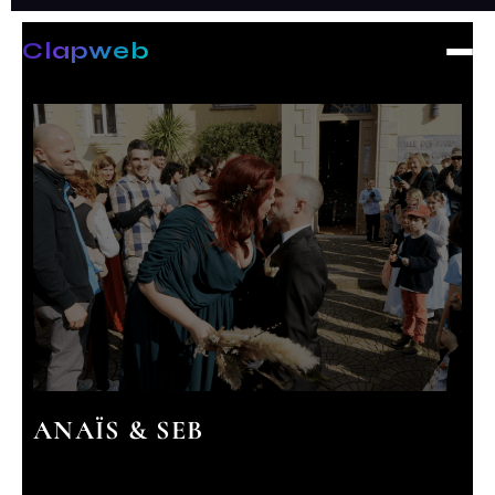
Aller
au
Clapweb
contenu
ANAÏS & SEB